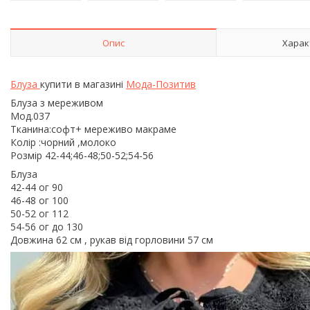
Опис
Харак
Блуза
купити в магазині
Мода-Позитив
Блуза з мереживом
Мод.037
Тканина:софт+ мереживо макраме
Колір :чорний ,молоко
Розмір 42-44;46-48;50-52;54-56
Блуза
42-44 ог 90
46-48 ог 100
50-52 ог 112
54-56 ог до 130
Довжина 62 см , рукав від горловини 57 см