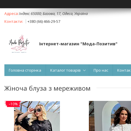
Індекс 65000; Базова, 17, Одеса, Україна
+380 (66) 466-29-57
Інтернет-магазин "Мода-Позитив"
Головна сторінка
Каталог товарів
Про нас
Контак
Жіноча блуза з мереживом
–10%