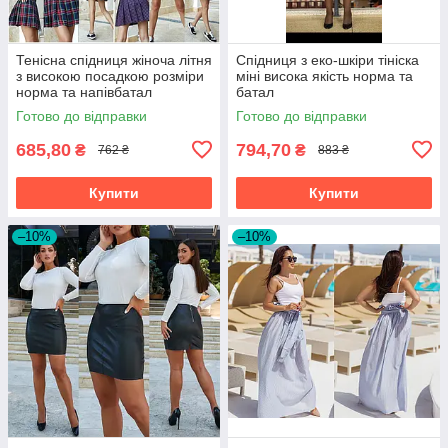
Тенісна спідниця жіноча літня
Спідниця з еко-шкіри тініска
з високою посадкою розміри
міні висока якість норма та
норма та напівбатал
батал
Готово до відправки
Готово до відправки
685,80
794,70
₴
₴
762 ₴
883 ₴
Купити
Купити
–10%
–10%