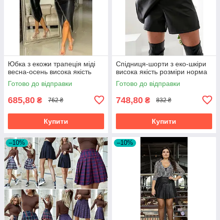
Юбка з екожи трапеція міді
Спідниця-шорти з еко-шкіри
весна-осень висока якість
висока якість розміри норма
Готово до відправки
Готово до відправки
685,80
748,80
₴
₴
762 ₴
832 ₴
Купити
Купити
–10%
–10%