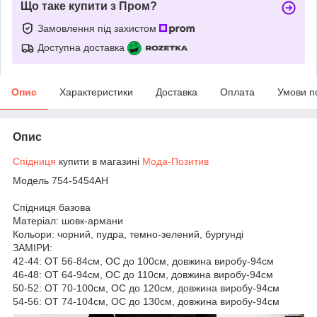
Що таке купити з Пром?
Замовлення під захистом
Доступна доставка
Опис
Характеристики
Доставка
Оплата
Умови п
Опис
Спідниця
купити в магазині
Мода-Позитив
Модель 754-5454АН
Спідниця базова
Матеріал: шовк-армани
Кольори: чорний, пудра, темно-зелений, бургунді
ЗАМІРИ:
42-44: ОТ 56-84см, ОС до 100см, довжина виробу-94см
46-48: ОТ 64-94см, ОС до 110см, довжина виробу-94см
50-52: ОТ 70-100см, ОС до 120см, довжина виробу-94см
54-56: ОТ 74-104см, ОС до 130см, довжина виробу-94см