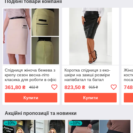
Подібні товари компанії
Спідниця жіноча бежева з
Коротка спідниця з еко-
Жіно
крепу сезон весна-літо
шкіри на замші розміри
кост
класика для роботи в офіс
напівбатал та батал
поса
розм
361,80
823,50
748
₴
₴
402 ₴
915 ₴
Купити
Купити
Акційні пропозиції та новинки
–10%
–10%