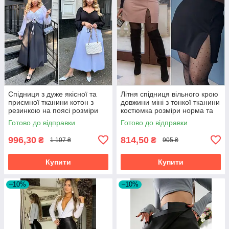
Спідниця з дуже якісної та
Літня спідниця вільного крою
приємної тканини котон з
довжини міні з тонкої тканини
резинкою на поясі розміри
костюмка розміри норма та
великі
батал
Готово до відправки
Готово до відправки
996,30
814,50
₴
₴
1 107 ₴
905 ₴
Купити
Купити
–10%
–10%