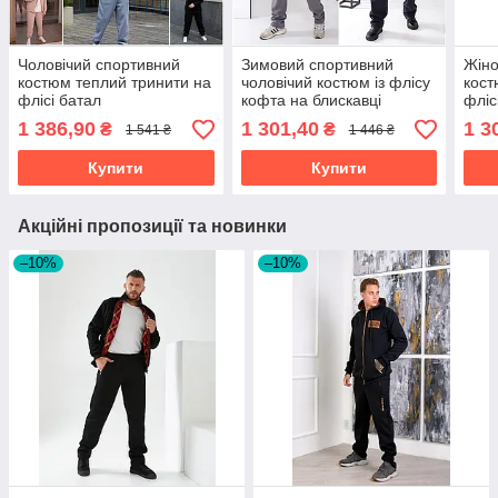
Чоловічий спортивний
Зимовий спортивний
Жіно
костюм теплий тринити на
чоловічий костюм із флісу
кост
флісі батал
кофта на блискавці
фліс
розміри батал
штан
1 386,90
1 301,40
1 3
₴
₴
1 541 ₴
1 446 ₴
Over
Купити
Купити
Акційні пропозиції та новинки
–10%
–10%