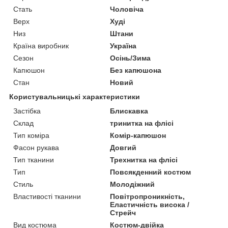
Стать
Чоловіча
Верх
Худі
Низ
Штани
Країна виробник
Україна
Сезон
Осінь/Зима
Капюшон
Без капюшона
Стан
Новий
Користувальницькі характеристики
Застібка
Блискавка
Склад
тринитка на флісі
Тип коміра
Комір-капюшон
Фасон рукава
Довгий
Тип тканини
Трехнитка на флісі
Тип
Повсякденний костюм
Стиль
Молодіжний
Властивості тканини
Повітропроникність,
Еластичність висока /
Стрейч
Вид костюма
Костюм-двійка