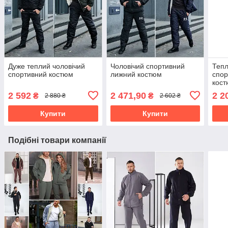
Дуже теплий чоловічий
Чоловічий спортивний
Тепл
спортивний костюм
лижний костюм
спор
кос
2 592
2 471,90
2 2
₴
₴
2 880 ₴
2 602 ₴
Купити
Купити
Подібні товари компанії