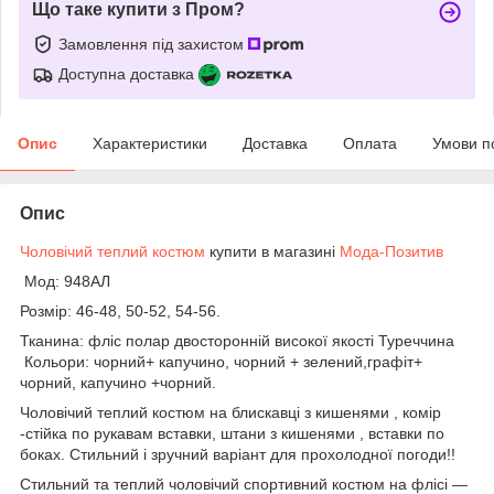
Що таке купити з Пром?
Замовлення під захистом
Доступна доставка
Опис
Характеристики
Доставка
Оплата
Умови п
Опис
Чоловічий теплий костюм
купити в магазині
Мода-Позитив
Мод: 948АЛ
Розмір: 46-48, 50-52, 54-56.
Тканина: фліс полар двосторонній високої якості Туреччина
Кольори: чорний+ капучино, чорний + зелений,графіт+
чорний, капучино +чорний.
Чоловічий теплий костюм на блискавці з кишенями , комір
-стійка по рукавам вставки, штани з кишенями , вставки по
боках. Стильний і зручний варіант для прохолодної погоди!!
Стильний та теплий чоловічий спортивний костюм на флісі —