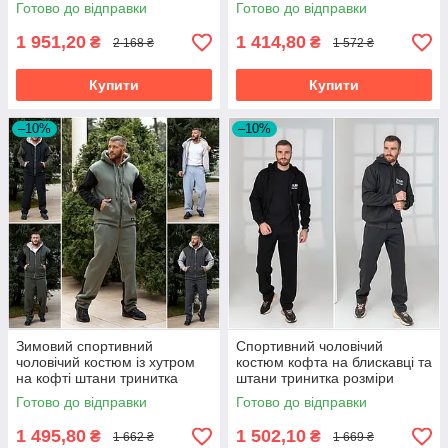
на хутрі розміри батал
Готово до відправки
Готово до відправки
1 951,20
1 414,80
₴
₴
2 168 ₴
1 572 ₴
Купити
Купити
–10%
–10%
Зимовий спортивний
Спортивний чоловічий
чоловічий костюм із хутром
костюм кофта на блискавці та
на кофті штани тринитка
штани тринитка розміри
розміри батал
батал на великий зірсист
Готово до відправки
Готово до відправки
1 495,80
1 502,10
₴
₴
1 662 ₴
1 669 ₴