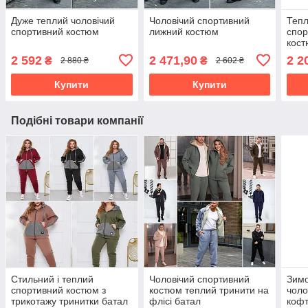
Дуже теплий чоловічий
Чоловічий спортивний
Тепл
спортивний костюм
лижний костюм
спор
кос
2 592
2 471,90
2 2
₴
₴
2 880 ₴
2 602 ₴
Купити
Купити
Подібні товари компанії
Стильний і теплий
Чоловічий спортивний
Зимо
спортивний костюм з
костюм теплий тринити на
чоло
трикотажу тринитки батал
флісі батал
кофт