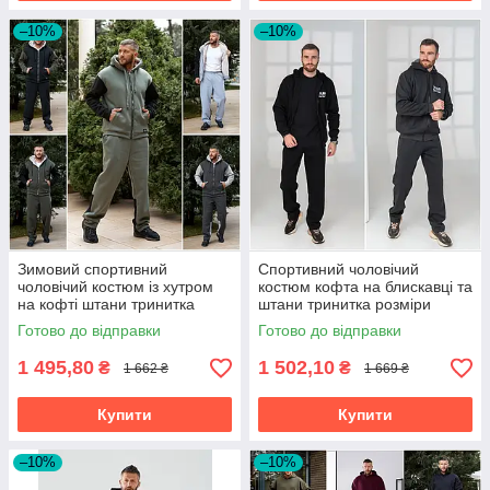
–10%
–10%
Зимовий спортивний
Спортивний чоловічий
чоловічий костюм із хутром
костюм кофта на блискавці та
на кофті штани тринитка
штани тринитка розміри
розміри батал
батал на великий зірсист
Готово до відправки
Готово до відправки
1 495,80
1 502,10
₴
₴
1 662 ₴
1 669 ₴
Купити
Купити
–10%
–10%