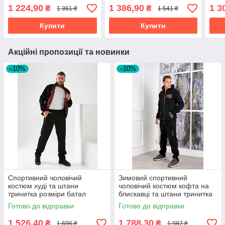
розм
1 224,90
1 386,90
1 3
₴
₴
1 361 ₴
1 541 ₴
Купити
Купити
Акційні пропозиції та новинки
–10%
–10%
Спортивний чоловічий
Зимовий спортивний
костюм худі та штани
чоловічий костюм кофта на
тринитка розміри батал
блискавці та штани тринитка
з начосом розміри батал
Готово до відправки
Готово до відправки
1 526,40
1 788,30
₴
₴
1 696 ₴
1 987 ₴