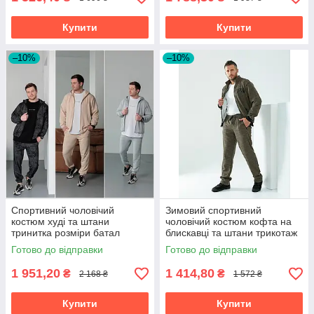
Купити
Купити
–10%
–10%
Спортивний чоловічий
Зимовий спортивний
костюм худі та штани
чоловічий костюм кофта на
тринитка розміри батал
блискавці та штани трикотаж
на хутрі розміри батал
Готово до відправки
Готово до відправки
1 951,20
1 414,80
₴
₴
2 168 ₴
1 572 ₴
Купити
Купити