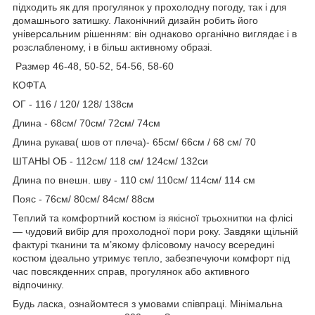
підходить як для прогулянок у прохолодну погоду, так і для
домашнього затишку. Лаконічний дизайн робить його
універсальним рішенням: він однаково органічно виглядає і в
розслабленому, і в більш активному образі.
Размер 46-48, 50-52, 54-56, 58-60
КОФТА
ОГ - 116 / 120/ 128/ 138см
Длина - 68см/ 70см/ 72см/ 74см
Длина рукава( шов от плеча)- 65см/ 66см / 68 см/ 70
ШТАНЫ ОБ - 112см/ 118 см/ 124см/ 132си
Длина по внешн. шву - 110 см/ 110см/ 114см/ 114 см
Пояс - 76см/ 80см/ 84см/ 88см
Теплий та комфортний костюм із якісної трьохнитки на флісі
— чудовий вибір для прохолодної пори року. Завдяки щільній
фактурі тканини та м’якому флісовому начосу всередині
костюм ідеально утримує тепло, забезпечуючи комфорт під
час повсякденних справ, прогулянок або активного
відпочинку.
Будь ласка, ознайомтеся з умовами співпраці. Мінімальна