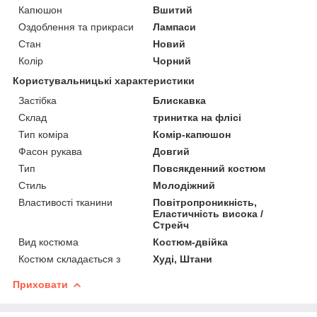
Капюшон
Вшитий
Оздоблення та прикраси
Лампаси
Стан
Новий
Колір
Чорний
Користувальницькі характеристики
Застібка
Блискавка
Склад
тринитка на флісі
Тип коміра
Комір-капюшон
Фасон рукава
Довгий
Тип
Повсякденний костюм
Стиль
Молодіжний
Властивості тканини
Повітропроникність,
Еластичність висока /
Стрейч
Вид костюма
Костюм-двійка
Костюм складається з
Худі, Штани
Приховати