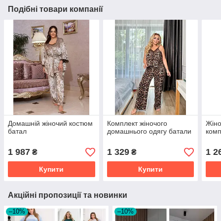
Подібні товари компанії
Домашній жіночий костюм
Комплект жіночого
Жіно
батал
домашнього одягу батали
комп
1 987
1 329
1 2
₴
₴
Купити
Купити
Акційні пропозиції та новинки
–10%
–10%