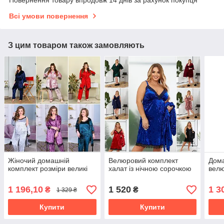
Всі умови повернення
З цим товаром також замовляють
Жіночий домашній
Велюровий комплект
Дома
комплект розміри великі
халат із нічною сорочкою
вел
1 196,10
1 520
1 3
₴
₴
1 329 ₴
Купити
Купити