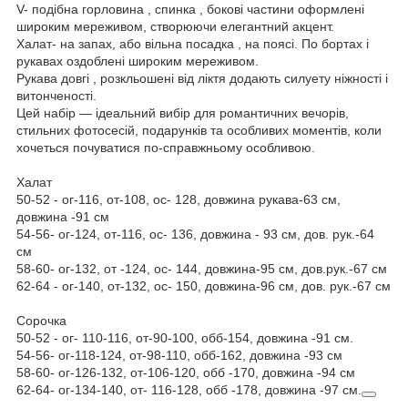
V- подібна горловина , спинка , бокові частини оформлені
широким мереживом, створюючи елегантний акцент.
Халат- на запах, або вільна посадка , на поясі. По бортах і
рукавах оздоблені широким мереживом.
Рукава довгі , розкльошені від ліктя додають силуету ніжності і
витонченості.
Цей набір — ідеальний вибір для романтичних вечорів,
стильних фотосесій, подарунків та особливих моментів, коли
хочеться почуватися по-справжньому особливою.
Халат
50-52 - ог-116, от-108, ос- 128, довжина рукава-63 см,
довжина -91 см
54-56- ог-124, от-116, ос- 136, довжина - 93 см, дов. рук.-64
см
58-60- ог-132, от -124, ос- 144, довжина-95 см, дов.рук.-67 см
62-64 - ог-140, от-132, ос- 150, довжина-96 см, дов. рук.-67 см
Сорочка
50-52 - ог- 110-116, от-90-100, обб-154, довжина -91 см.
54-56- ог-118-124, от-98-110, обб-162, довжина -93 см
58-60- ог-126-132, от-106-120, обб -170, довжина -94 см
62-64- ог-134-140, от- 116-128, обб -178, довжина -97 см.