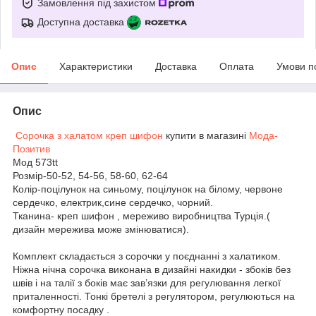
Замовлення під захистом
Доступна доставка
Опис
Характеристики
Доставка
Оплата
Умови п
Опис
Сорочка з халатом креп шифон
купити в магазині
Мода-
Позитив
Мод 573tt
Розмір-50-52, 54-56, 58-60, 62-64
Колір-поцілунок на синьому, поцілунок на білому, червоне
сердечко, електрик,сине сердечко, чорний.
Тканина- креп шифон , мереживо виробництва Турція.(
дизайн мережива може змінюватися).
Комплект складається з сорочки у поєднанні з халатиком.
Ніжна нічна сорочка виконана в дизайні накидки - збоків без
швів і на талії з боків має зав’язки для регулювання легкої
приталенності. Тонкі бретелі з регулятором, регулюються на
комфортну посадку .