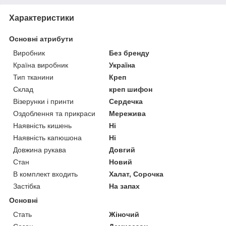
Характеристики
Основні атрибути
Виробник
Без бренду
Країна виробник
Україна
Тип тканини
Креп
Склад
креп шифон
Візерунки і принти
Сердечка
Оздоблення та прикраси
Мережива
Наявність кишень
Ні
Наявність капюшона
Ні
Довжина рукава
Довгий
Стан
Новий
В комплект входить
Халат, Сорочка
Застібка
На запах
Основні
Стать
Жіночий