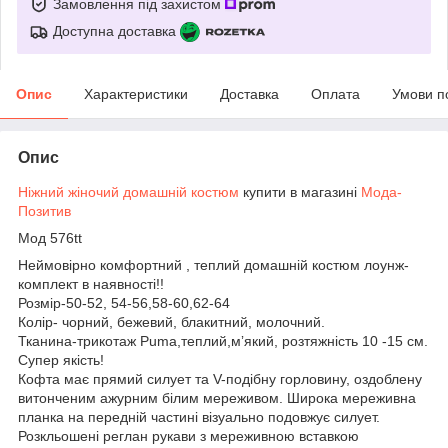
Замовлення під захистом
Доступна доставка
Опис
Характеристики
Доставка
Оплата
Умови п
Опис
Ніжний жіночий домашній костюм
купити в магазині
Мода-
Позитив
Мод 576tt
Неймовірно комфортний , теплий домашній костюм лоунж-
комплект в наявності!!
Розмір-50-52, 54-56,58-60,62-64
Колір- чорний, бежевий, блакитний, молочний.
Тканина-трикотаж Puma,теплий,мʼякий, розтяжність 10 -15 см.
Супер якість!
Кофта має прямий силует та V-подібну горловину, оздоблену
витонченим ажурним білим мереживом. Широка мереживна
планка на передній частині візуально подовжує силует.
Розкльошені реглан рукави з мереживною вставкою