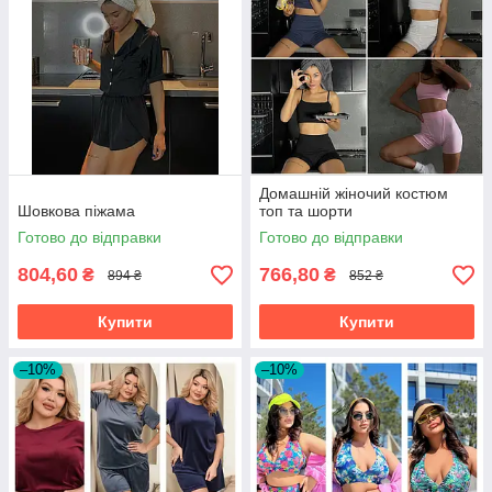
Домашній жіночий костюм
Шовкова піжама
топ та шорти
Готово до відправки
Готово до відправки
804,60
766,80
₴
₴
894 ₴
852 ₴
Купити
Купити
–10%
–10%