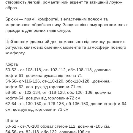
створюють легкий, романтичний акцент та затишний лоунж-
образ.
Брюки — прямі, комфортні, з еластичним поясом та
мереживною обробкою низу. Завдяки вільному крою комплект
підходить для різних типів фігури.
Цей костюм ідеальний для домашнього відпочинку, ранкових
ритуалів, святкових сімейних моментів та атмосфери повного
комфорту.
Кофта
50-52 - ог-108-118, от- 102-112, обс-108-118, довжина
кофти-61, довжина рукава від плеча-71
54-56- ог-116-126, от-110-120, обс-118-128, ,довжина
кофти-62, дов. рук,від горловини-71 см
58-60- ог-122-134, от -118-128, обс-126- 136, довжина
кофти-64, дов.рук від горловини-72 см
62-64 - ог-130-150,от-126-136, об-136-150, довжина кофти-64
см, дов.рук від горловини- 73 см
Штани:
50-52 - от-70-100 обхват стегон-112, довжині -105 см.
54-56- от- 82-118, обс-122, довжина-106 см.