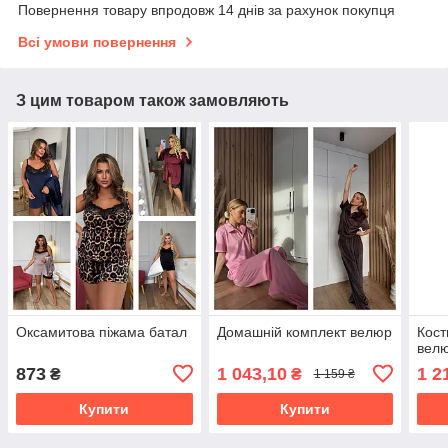
Повернення товару впродовж 14 днів за рахунок покупця
Всі умови повернення
З цим товаром також замовляють
Оксамитова піжама батал
Домашній комплект велюр
Кост
велю
873
1 043,10
1 2
₴
₴
1 159 ₴
Купити
Купити