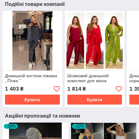
Подібні товари компанії
Домашній костюм-піжама
Шовковий домашній
Дома
,,Пічка ‘’
комплект для жінок
нор
1 403
1 814
1 3
₴
₴
Купити
Купити
Акційні пропозиції та новинки
–10%
–10%