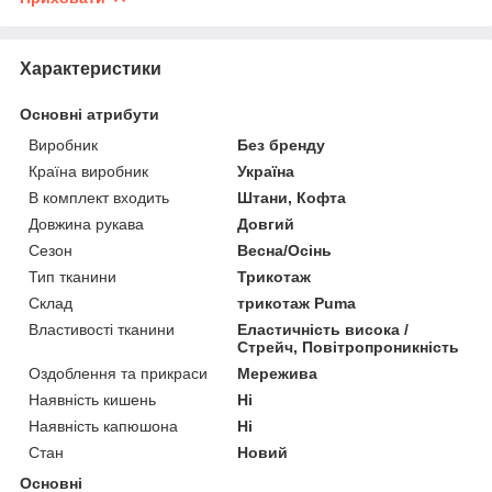
Характеристики
Основні атрибути
Виробник
Без бренду
Країна виробник
Україна
В комплект входить
Штани, Кофта
Довжина рукава
Довгий
Сезон
Весна/Осінь
Тип тканини
Трикотаж
Склад
трикотаж Puma
Властивості тканини
Еластичність висока /
Стрейч, Повітропроникність
Оздоблення та прикраси
Мережива
Наявність кишень
Ні
Наявність капюшона
Ні
Стан
Новий
Основні