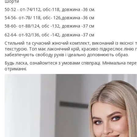
Шорти
50-52 - от-74/112, обс-118, довжина -36 см.
54-56- от-78/ 118, обс- 126,довжина -36 см
58-60- от-88/124, обс -132, довжина -37 см
62-64- от-92/136, обс -142, довжина -37 см
Стильний та сучасний жіночий комплект, виконаний із якісної т
текстурою. Топ має лаконічний крій, красиво підкреслює ліні
забезпечують свободу рухів і ідеально доповнюють образ.
Будь ласка, ознайомтеся з умовами співпраці. Мінімальна пе
отриманні.