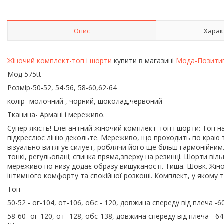
Опис
Харак
Жіночий комплект-топ і шорти
купити в магазині
Мода-Позити
Мод 575tt
Розмір-50-52, 54-56, 58-60,62-64
колір- молочний , чорний, шоколад,червоний
Тканина- Армані і мереживо.
Супер якість! Елегантний жіночий комплект-топ і шорти: Топ н
підкреслює лінію декольте. Мереживо, що проходить по краю т
візуально витягує силует, роблячи його ще більш гармонійним. В
тонкі, регульовані; спинка пряма,зверху на резинці. Шорти ві
мереживо по низу додає образу вишуканості. Тиша. Шовк. Жін
інтимного комфорту та спокійної розкоші. Комплект, у якому
Топ
50-52 - ог-104, от-106, обс - 120, довжина спереду від плеча -6
58-60- ог-120, от -128, обс-138, довжина спереду від плеча - 6