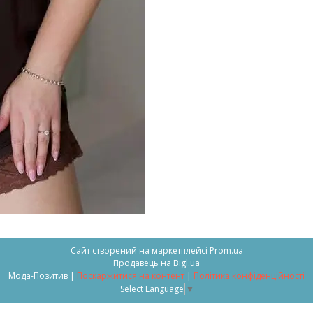
Сайт створений на маркетплейсі
Prom.ua
Продавець на Bigl.ua
Мода-Позитив |
Поскаржитися на контент
|
Політика конфіденційності
Select Language
▼