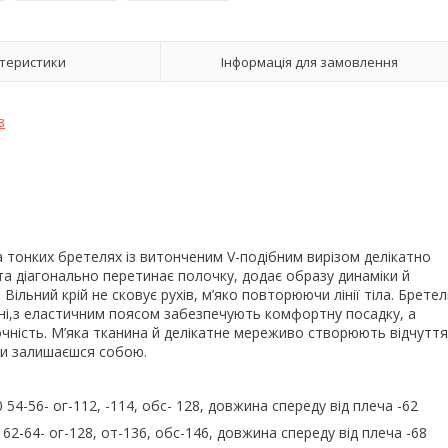
теристики
Інформація для замовлення
в
а тонких бретелях із витонченим V-подібним вирізом делікатно
а діагонально перетинає полочку, додає образу динаміки й
ільний крій не сковує рухів, м’яко повторюючи лінії тіла. Бретел
льні,з еластичним поясом забезпечують комфортну посадку, а
очність. М’яка тканина й делікатне мереживо створюють відчуття
 ти залишаєшся собою.
0 54-56- ог-112, -114, обс- 128, довжина спереду від плеча -62
4 62-64- ог-128, от-136, обс-146, довжина спереду від плеча -68