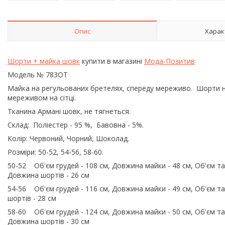
Опис
Харак
Шорти + майка шовк
купити в магазині
Мода-Позитив
Модель № 783ОТ
Майка на регульованих бретелях, спереду мереживо. Шорти на 
мереживом на сітці.
Тканина Армані шовк, не тягнеться.
Склад: Поліестер - 95 %, Бавовна - 5%.
Колір: Червоний, Чорний, Шоколад.
Розміри: 50-52, 54-56, 58-60.
50-52 Об'єм грудей - 108 см, Довжина майки - 48 см, Об'єм тал
Довжина шортів - 26 см
54-56 Об'єм грудей - 116 см, Довжина майки - 49 см, Об'єм тал
шортів - 28 см
58-60 Об'єм грудей - 124 см, Довжина майки - 50 см, Об'єм тал
Довжина шортів - 30 см